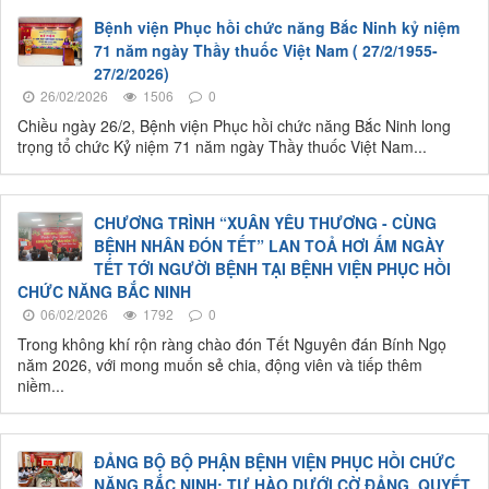
Bệnh viện Phục hồi chức năng Bắc Ninh kỷ niệm
71 năm ngày Thầy thuốc Việt Nam ( 27/2/1955-
27/2/2026)
26/02/2026
1506
0
Chiều ngày 26/2, Bệnh viện Phục hồi chức năng Bắc Ninh long
trọng tổ chức Kỷ niệm 71 năm ngày Thầy thuốc Việt Nam...
CHƯƠNG TRÌNH “XUÂN YÊU THƯƠNG - CÙNG
BỆNH NHÂN ĐÓN TẾT” LAN TOẢ HƠI ẤM NGÀY
TẾT TỚI NGƯỜI BỆNH TẠI BỆNH VIỆN PHỤC HỒI
CHỨC NĂNG BẮC NINH
06/02/2026
1792
0
Trong không khí rộn ràng chào đón Tết Nguyên đán Bính Ngọ
năm 2026, với mong muốn sẻ chia, động viên và tiếp thêm
niềm...
ĐẢNG BỘ BỘ PHẬN BỆNH VIỆN PHỤC HỒI CHỨC
NĂNG BẮC NINH: TỰ HÀO DƯỚI CỜ ĐẢNG, QUYẾT