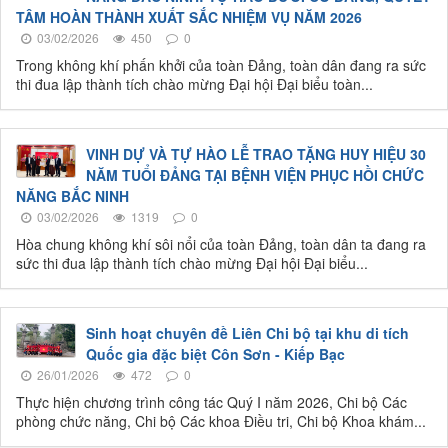
TÂM HOÀN THÀNH XUẤT SẮC NHIỆM VỤ NĂM 2026
03/02/2026
450
0
Trong không khí phấn khởi của toàn Đảng, toàn dân đang ra sức
thi đua lập thành tích chào mừng Đại hội Đại biểu toàn...
VINH DỰ VÀ TỰ HÀO LỄ TRAO TẶNG HUY HIỆU 30
NĂM TUỔI ĐẢNG TẠI BỆNH VIỆN PHỤC HỒI CHỨC
NĂNG BẮC NINH
03/02/2026
1319
0
Hòa chung không khí sôi nổi của toàn Đảng, toàn dân ta đang ra
sức thi đua lập thành tích chào mừng Đại hội Đại biểu...
Sinh hoạt chuyên đề Liên Chi bộ tại khu di tích
Quốc gia đặc biệt Côn Sơn - Kiếp Bạc
26/01/2026
472
0
Thực hiện chương trình công tác Quý I năm 2026, Chi bộ Các
phòng chức năng, Chi bộ Các khoa Điều tri, Chi bộ Khoa khám...