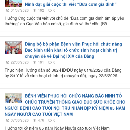
Ninh đạt giải cuộc thi viết “Bữa cơm gia đình”
01/07/2026
192
0
Hưởng ứng cuộc thi viết với chủ đề “Bữa cơm gia đình ấm áp yêu
thương” do Cục Văn hóa cơ sở, gia đình và thư viện (Bộ...
Đảng bộ bộ phận Bệnh viện Phục hồi chức năng
Bắc Ninh triển khai tổ chức sinh hoạt chính trị
chuyên đề về Đại hội XIV của Đảng
22/06/2026
191
0
Thực hiện Hướng dẫn số 362-HD/ĐU ngày 01/6/2026 của Đảng
ủy Sở Y tế về sinh hoạt chính trị (chuyên đề), ngày 22/6/2026...
BỆNH VIỆN PHỤC HỒI CHỨC NĂNG BẮC NINH TỔ
CHỨC TRUYỀN THÔNG GIÁO DỤC SỨC KHỎE CHO
NGƯỜI BỆNH CAO TUỔI NỘI TRÚ NHÂN DỊP KỶ NIỆM 85 NĂM
NGÀY NGƯỜI CAO TUỔI VIỆT NAM
07/06/2026
476
0
Hướng tới kỷ niệm 85 năm Ngày Người cao tuổi Việt Nam