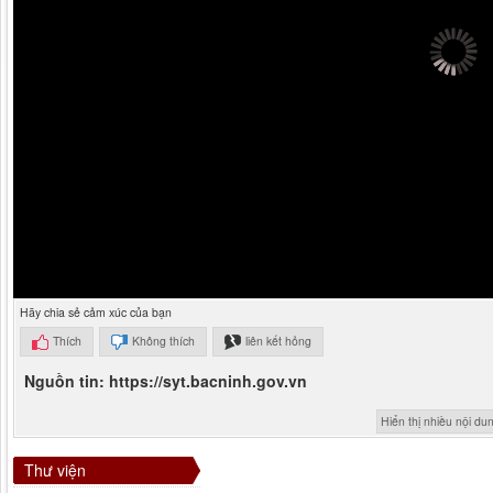
24/11/2025
Hãy chia sẻ cảm xúc của bạn
Thích
Không thích
liên kết hỏng
Nguồn tin: https://syt.bacninh.gov.vn
Hiển thị nhiều nội du
Thư viện