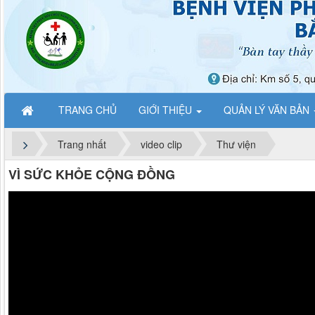
THƯ VIỆN VIDEO
VÌ SỨC KHỎE CỘNG ĐỒNG
Đã xem:
1220
30/06/2026
TRANG CHỦ
GIỚI THIỆU
QUẢN LÝ VĂN BẢN
Phóng sự: Liệu pháp tế bào gốc – cơ hội vàng
Đã xem:
1558
Trang nhất
video clip
Thư viện
02/04/2026
VÌ SỨC KHỎE CỘNG ĐỒNG
Tặng quà bệnh nhân hoàn cảnh khó khăn
Đã xem:
568
20/03/2026
Cùng nhìn lại những khoảnh khắc ấn tượng K
chức năng Bắc Ninh
Đã xem:
2863
25/11/2025
Bệnh viện Phục hồi chức năng Bắc Ninh 60 nă
Đã xem:
2576