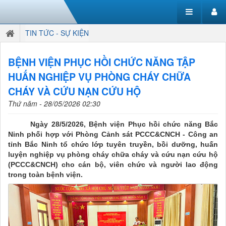
TIN TỨC - SỰ KIỆN
BỆNH VIỆN PHỤC HỒI CHỨC NĂNG TẬP
HUẤN NGHIỆP VỤ PHÒNG CHÁY CHỮA
CHÁY VÀ CỨU NẠN CỨU HỘ
Thứ năm - 28/05/2026 02:30
Ngày 28/5/2026, Bệnh viện Phục hồi chức năng Bắc
Ninh phối hợp với Phòng Cảnh sát PCCC&CNCH - Công an
tỉnh Bắc Ninh tổ chức lớp tuyên truyền, bồi dưỡng, huấn
luyện nghiệp vụ phòng cháy chữa cháy và cứu nạn cứu hộ
(PCCC&CNCH) cho cán bộ, viên chức và người lao động
trong toàn bệnh viện.