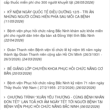
cấp thuốc miễn phí cho 300 người khuyết tật
(26/05/2026)
KỶ NIỆM NGÀY QUỐC TẾ ĐIỀU DƯỠNG 12/5 - TRI ÂN
NHỮNG NGƯỜI CỐNG HIẾN PHÍA SAU MỖI CA BỆNH
(11/05/2026)
Bệnh viện phục hồi chức năng Bắc Ninh khám sức khỏe miễn
phí cho người dân trên địa bàn xã Đồng Việt tỉnh Bắc Ninh
(22/04/2026)
Đoàn Thanh niên Bệnh viện tổ chức lễ kỷ niệm 95 năm ngày
thành lập Đoàn Thanh niên cộng sản Hồ Chí Minh (26/3/1931 -
26/3/2026)
(24/03/2026)
BẾ GIẢNG LỚP CHUYÊN KHOA PHỤC HỒI CHỨC NĂNG CƠ
BẢN
(20/03/2026)
Bệnh viện Phục hồi chức năng Bắc Ninh kỷ niệm 71 năm ngày
Thầy thuốc Việt Nam ( 27/2/1955- 27/2/2026)
(26/02/2026)
CHƯƠNG TRÌNH “XUÂN YÊU THƯƠNG - CÙNG BỆNH NHÂN
ĐÓN TẾT” LAN TOẢ HƠI ẤM NGÀY TẾT TỚI NGƯỜI BỆNH TẠI
BỆNH VIỆN PHỤC HỒI CHỨC NĂNG BẮC NINH
(06/02/2026)