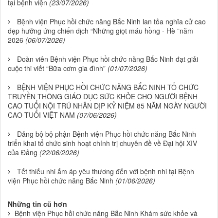
tại bệnh viện
(23/07/2026)
Bệnh viện Phục hồi chức năng Bắc Ninh lan tỏa nghĩa cử cao
đẹp hưởng ứng chiến dịch “Những giọt máu hồng - Hè ”năm
2026
(06/07/2026)
Đoàn viên Bệnh viện Phục hồi chức năng Bắc Ninh đạt giải
cuộc thi viết “Bữa cơm gia đình”
(01/07/2026)
BỆNH VIỆN PHỤC HỒI CHỨC NĂNG BẮC NINH TỔ CHỨC
TRUYỀN THÔNG GIÁO DỤC SỨC KHỎE CHO NGƯỜI BỆNH
CAO TUỔI NỘI TRÚ NHÂN DỊP KỶ NIỆM 85 NĂM NGÀY NGƯỜI
CAO TUỔI VIỆT NAM
(07/06/2026)
Đảng bộ bộ phận Bệnh viện Phục hồi chức năng Bắc Ninh
triển khai tổ chức sinh hoạt chính trị chuyên đề về Đại hội XIV
của Đảng
(22/06/2026)
Tết thiếu nhi ấm áp yêu thương đến với bệnh nhi tại Bệnh
viện Phục hồi chức năng Bắc Ninh
(01/06/2026)
Những tin cũ hơn
Bệnh viện Phục hồi chức năng Bắc Ninh Khám sức khỏe và