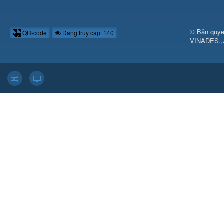
© Bản quyề
QR-code
Đang truy cập: 140
VINADES.