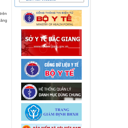
trên
năng