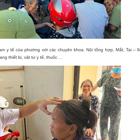
y tế của phường với các chuyên khoa: Nội tổng hợp, Mắt, Tai – M
 thiết bị, vật tư y tế, thuốc ...