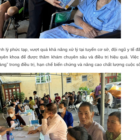
 phức tạp, vượt quá khả năng xử lý tại tuyến cơ sở, đội ngũ y tế đã
huyên khoa để được thăm khám chuyên sâu và điều trị hiệu quả. Việc
ng” trong điều trị, hạn chế biến chứng và nâng cao chất lượng cuộc s