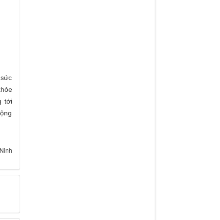
 sức
khỏe
 tới
cộng
 Ninh