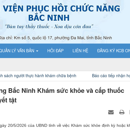
QUẢN LÝ VĂN BẢN
HỎI ĐÁP
LIÊN HỆ
ĐĂNG KÝ KCB O
hám chữa bệnh
Báo cáo tiếp nhận học viên thực hành, khám b
ng Bắc Ninh Khám sức khỏe và cấp thuốc
ết tật
20/5/2026 của UBND tỉnh về việc Khám sức khỏe định kỳ hoặc 