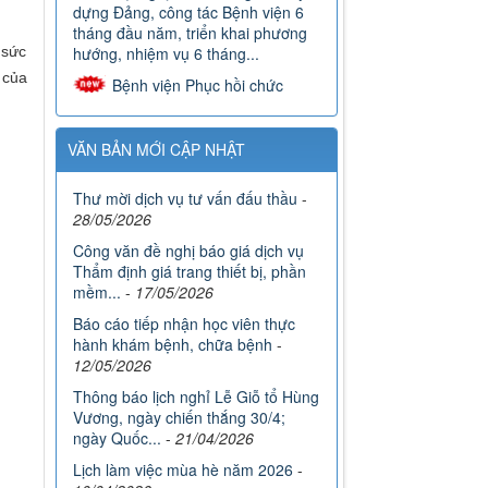
hướng, nhiệm vụ 6 tháng...
Bệnh viện Phục hồi chức
 sức
năng tổ chức Hội nghị triển khai,
 của
phổ biến các văn bản quy phạm
pháp luật của Trung ương có...
Bệnh viện Phục hồi chức
VĂN BẢN MỚI CẬP NHẬT
năng Bắc Ninh lan tỏa nghĩa cử cao
đẹp hưởng ứng chiến dịch “Những
giọt máu hồng - Hè ”năm 2026
Thư mời dịch vụ tư vấn đấu thầu
-
28/05/2026
Đoàn viên Bệnh viện Phục hồi
chức năng Bắc Ninh đạt giải cuộc
Công văn đề nghị báo giá dịch vụ
thi viết “Bữa cơm gia đình”
Thẩm định giá trang thiết bị, phần
mềm...
-
17/05/2026
Báo cáo tiếp nhận học viên thực
hành khám bệnh, chữa bệnh
-
12/05/2026
Thông báo lịch nghỉ Lễ Giỗ tổ Hùng
Vương, ngày chiến thắng 30/4;
ngày Quốc...
-
21/04/2026
Lịch làm việc mùa hè năm 2026
-