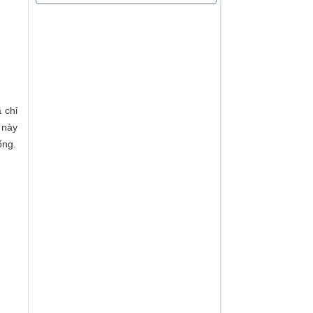
 chỉ
 này
ống.