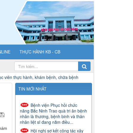
NLINE
THỰC HÀNH KB - CB
ệnh, chữa bệnh
Báo cáo tiếp nhận học viên thực hành khám bệ
TIN MỚI NHẤT
Bệnh viện Phục hồi chức
năng Bắc Ninh Trao quà tri ân bệnh
nhân là thương, bệnh binh và thân
nhân liệt sĩ đang nằm điều...
Hội nghị sơ kết công tác xây
dựng Đảng, công tác Bệnh viện 6
khám
tháng đầu năm, triển khai phương