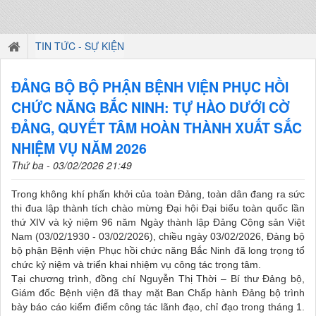
TIN TỨC - SỰ KIỆN
ĐẢNG BỘ BỘ PHẬN BỆNH VIỆN PHỤC HỒI
CHỨC NĂNG BẮC NINH: TỰ HÀO DƯỚI CỜ
ĐẢNG, QUYẾT TÂM HOÀN THÀNH XUẤT SẮC
NHIỆM VỤ NĂM 2026
Thứ ba - 03/02/2026 21:49
Trong không khí phấn khởi của toàn Đảng, toàn dân đang ra sức
thi đua lập thành tích chào mừng Đại hội Đại biểu toàn quốc lần
thứ XIV và kỷ niệm 96 năm Ngày thành lập Đảng Cộng sản Việt
Nam (03/02/1930 - 03/02/2026), chiều ngày 03/02/2026, Đảng bộ
bộ phận Bệnh viện Phục hồi chức năng Bắc Ninh đã long trọng tổ
chức kỷ niệm và triển khai nhiệm vụ công tác trọng tâm.
Tại chương trình, đồng chí Nguyễn Thị Thời – Bí thư Đảng bộ,
Giám đốc Bệnh viện đã thay mặt Ban Chấp hành Đảng bộ trình
bày báo cáo kiểm điểm công tác lãnh đạo, chỉ đạo trong tháng 1.