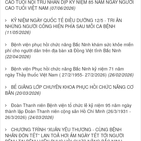
CAO TUỔI NỘI TRÚ NHÂN DỊP KỶ NIỆM 85 NĂM NGÀY NGƯỜI
CAO TUỔI VIỆT NAM
(07/06/2026)
KỶ NIỆM NGÀY QUỐC TẾ ĐIỀU DƯỠNG 12/5 - TRI ÂN
NHỮNG NGƯỜI CỐNG HIẾN PHÍA SAU MỖI CA BỆNH
(11/05/2026)
Bệnh viện phục hồi chức năng Bắc Ninh khám sức khỏe miễn
phí cho người dân trên địa bàn xã Đồng Việt tỉnh Bắc Ninh
(22/04/2026)
Bệnh viện Phục hồi chức năng Bắc Ninh kỷ niệm 71 năm
ngày Thầy thuốc Việt Nam ( 27/2/1955- 27/2/2026)
(26/02/2026)
BẾ GIẢNG LỚP CHUYÊN KHOA PHỤC HỒI CHỨC NĂNG CƠ
BẢN
(20/03/2026)
Đoàn Thanh niên Bệnh viện tổ chức lễ kỷ niệm 95 năm ngày
thành lập Đoàn Thanh niên cộng sản Hồ Chí Minh (26/3/1931 -
26/3/2026)
(24/03/2026)
CHƯƠNG TRÌNH “XUÂN YÊU THƯƠNG - CÙNG BỆNH
NHÂN ĐÓN TẾT” LAN TOẢ HƠI ẤM NGÀY TẾT TỚI NGƯỜI