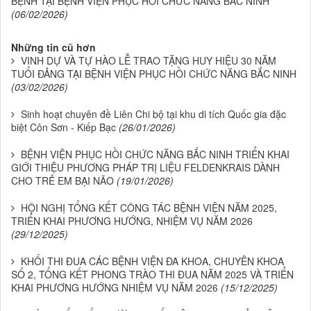
BỆNH TẠI BỆNH VIỆN PHỤC HỒI CHỨC NĂNG BẮC NINH
(06/02/2026)
Những tin cũ hơn
VINH DỰ VÀ TỰ HÀO LỄ TRAO TẶNG HUY HIỆU 30 NĂM
TUỔI ĐẢNG TẠI BỆNH VIỆN PHỤC HỒI CHỨC NĂNG BẮC NINH
(03/02/2026)
Sinh hoạt chuyên đề Liên Chi bộ tại khu di tích Quốc gia đặc
biệt Côn Sơn - Kiếp Bạc
(26/01/2026)
BỆNH VIỆN PHỤC HỒI CHỨC NĂNG BẮC NINH TRIỂN KHAI
GIỚI THIỆU PHƯƠNG PHÁP TRỊ LIỆU FELDENKRAIS DÀNH
CHO TRẺ EM BẠI NÃO
(19/01/2026)
HỘI NGHỊ TỔNG KẾT CÔNG TÁC BỆNH VIỆN NĂM 2025,
TRIỂN KHAI PHƯƠNG HƯỚNG, NHIỆM VỤ NĂM 2026
(29/12/2025)
KHỐI THI ĐUA CÁC BỆNH VIỆN ĐA KHOA, CHUYÊN KHOA
SỐ 2, TỔNG KẾT PHONG TRÀO THI ĐUA NĂM 2025 VÀ TRIỂN
KHAI PHƯƠNG HƯỚNG NHIỆM VỤ NĂM 2026
(15/12/2025)