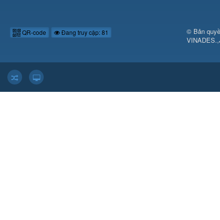
© Bản quyề
QR-code
Đang truy cập: 81
VINADES.