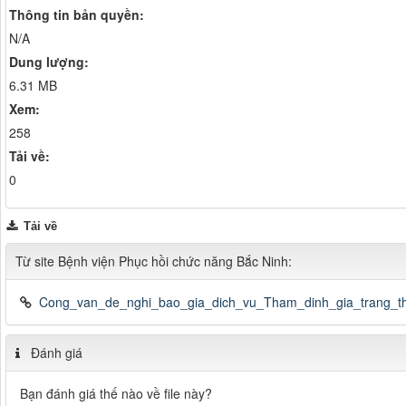
Thông tin bản quyền:
N/A
Dung lượng:
6.31 MB
Xem:
258
Tải về:
0
Tải về
Từ site Bệnh viện Phục hồi chức năng Bắc Ninh:
Cong_van_de_nghi_bao_gia_dich_vu_Tham_dinh_gia_trang_t
Đánh giá
Bạn đánh giá thế nào về file này?