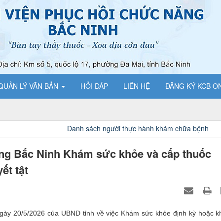
QUẢN LÝ VĂN BẢN
HỎI ĐÁP
LIÊN HỆ
ĐĂNG KÝ KCB O
h sách người thực hành khám chữa bệnh
Báo cáo tiếp nhận h
ng Bắc Ninh Khám sức khỏe và cấp thuốc
ết tật
20/5/2026 của UBND tỉnh về việc Khám sức khỏe định kỳ hoặc 