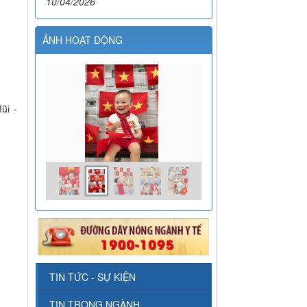
10/04/2026
ẢNH HOẠT ĐỘNG
ũi -
TIN TỨC - SỰ KIỆN
TIN TRONG NGÀNH