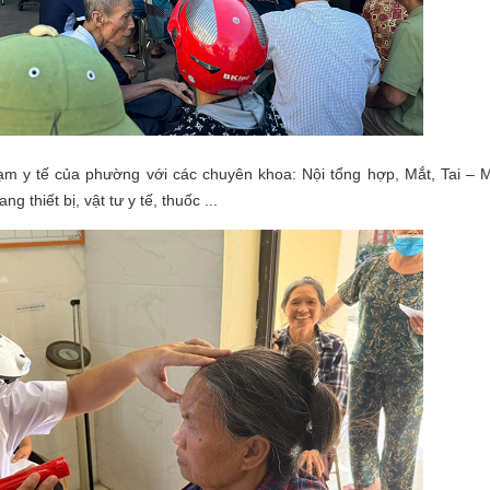
y tế của phường với các chuyên khoa: Nội tổng hợp, Mắt, Tai – M
 thiết bị, vật tư y tế, thuốc ...