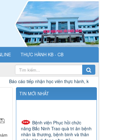
NLINE
THỰC HÀNH KB - CB
ọc viên thực hành, khám bệnh, chữa bệnh
Báo cáo tiếp nhận 
TIN MỚI NHẤT
Bệnh viện Phục hồi chức
năng Bắc Ninh Trao quà tri ân bệnh
nhân là thương, bệnh binh và thân
nhân liệt sĩ đang nằm điều...
khám
Hội nghị sơ kết công tác xây