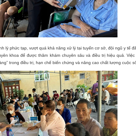
 phức tạp, vượt quá khả năng xử lý tại tuyến cơ sở, đội ngũ y tế đã
huyên khoa để được thăm khám chuyên sâu và điều trị hiệu quả. Việc
ng” trong điều trị, hạn chế biến chứng và nâng cao chất lượng cuộc s