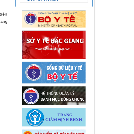
trên
năng