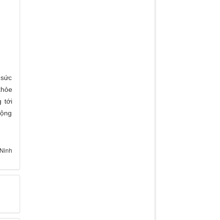
 sức
khỏe
 tới
cộng
 Ninh