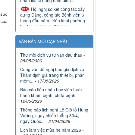
dựng Đảng, công tác Bệnh viện 6
tháng đầu năm, triển khai phương
 sức
hướng, nhiệm vụ 6 tháng...
 của
Bệnh viện Phục hồi chức
năng tổ chức Hội nghị triển khai,
phổ biến các văn bản quy phạm
pháp luật của Trung ương có...
VĂN BẢN MỚI CẬP NHẬT
Bệnh viện Phục hồi chức
Thư mời dịch vụ tư vấn đấu thầu
-
năng Bắc Ninh lan tỏa nghĩa cử cao
28/05/2026
đẹp hưởng ứng chiến dịch “Những
giọt máu hồng - Hè ”năm 2026
Công văn đề nghị báo giá dịch vụ
Thẩm định giá trang thiết bị, phần
Đoàn viên Bệnh viện Phục hồi
mềm...
-
17/05/2026
chức năng Bắc Ninh đạt giải cuộc
thi viết “Bữa cơm gia đình”
Báo cáo tiếp nhận học viên thực
hành khám bệnh, chữa bệnh
-
12/05/2026
Thông báo lịch nghỉ Lễ Giỗ tổ Hùng
Vương, ngày chiến thắng 30/4;
ngày Quốc...
-
21/04/2026
Lịch làm việc mùa hè năm 2026
-