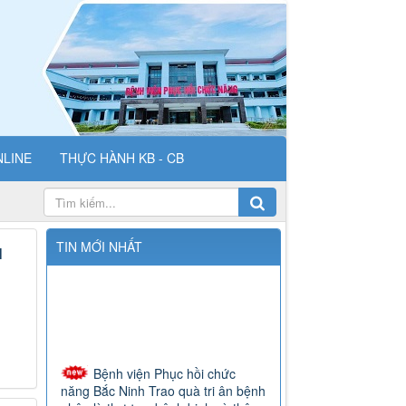
NLINE
THỰC HÀNH KB - CB
TIN MỚI NHẤT
N
Bệnh viện Phục hồi chức
năng Bắc Ninh Trao quà tri ân bệnh
nhân là thương, bệnh binh và thân