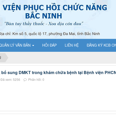
QUẢN LÝ VĂN BẢN
HỎI ĐÁP
LIÊN HỆ
ĐĂNG KÝ KCB O
Ụ
t bổ sung DMKT trong khám chữa bệnh tại Bệnh viện PHC
Đã xem: 5256
Phản hồi: 0