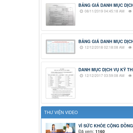
BẢNG GIÁ DANH MỤC DỊCH
08/11/2019 04:45:18 AM
BẢNG GIÁ DANH MỤC DỊCH
12/12/2018 02:18:08 AM
DANH MỤC DỊCH VỤ KỸ TH
12/12/2017 03:59:08 AM
THƯ VIỆN VIDEO
VÌ SỨC KHỎE CỘNG ĐỒNG
Đã xem:
1160