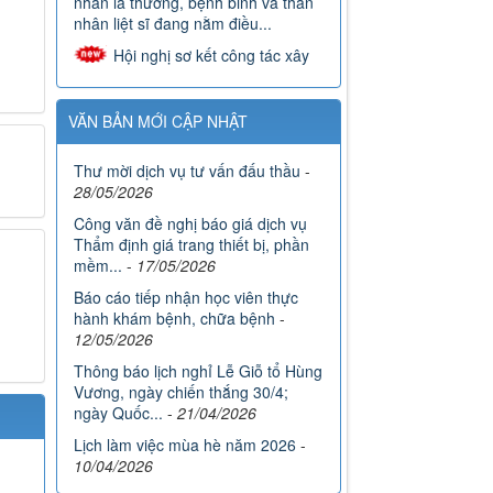
nhân liệt sĩ đang nằm điều...
Hội nghị sơ kết công tác xây
dựng Đảng, công tác Bệnh viện 6
tháng đầu năm, triển khai phương
hướng, nhiệm vụ 6 tháng...
VĂN BẢN MỚI CẬP NHẬT
Bệnh viện Phục hồi chức
năng tổ chức Hội nghị triển khai,
Thư mời dịch vụ tư vấn đấu thầu
-
phổ biến các văn bản quy phạm
28/05/2026
pháp luật của Trung ương có...
Công văn đề nghị báo giá dịch vụ
Bệnh viện Phục hồi chức
Thẩm định giá trang thiết bị, phần
năng Bắc Ninh lan tỏa nghĩa cử cao
mềm...
-
17/05/2026
đẹp hưởng ứng chiến dịch “Những
giọt máu hồng - Hè ”năm 2026
Báo cáo tiếp nhận học viên thực
hành khám bệnh, chữa bệnh
-
Đoàn viên Bệnh viện Phục hồi
12/05/2026
chức năng Bắc Ninh đạt giải cuộc
thi viết “Bữa cơm gia đình”
Thông báo lịch nghỉ Lễ Giỗ tổ Hùng
Vương, ngày chiến thắng 30/4;
ngày Quốc...
-
21/04/2026
Lịch làm việc mùa hè năm 2026
-
10/04/2026