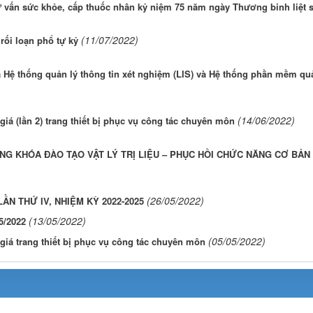
 vấn sức khỏe, cấp thuốc nhân kỷ niệm 75 năm ngày Thương binh liệt s
(11/07/2022)
rối loạn phổ tự kỷ
 Hệ thống quản lý thông tin xét nghiệm (LIS) và Hệ thống phần mềm qu
(14/06/2022)
á (lần 2) trang thiết bị phục vụ công tác chuyên môn
NG KHÓA ĐÀO TẠO VẬT LÝ TRỊ LIỆU – PHỤC HỒI CHỨC NĂNG CƠ BẢN
(26/05/2022)
ẦN THỨ IV, NHIỆM KỲ 2022-2025
(13/05/2022)
/2022
(05/05/2022)
iá trang thiết bị phục vụ công tác chuyên môn