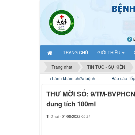
TRANG CHỦ
GIỚI THIỆU
Trang nhất
TIN TỨC - SỰ KIỆN
ch người thực hành khám chữa bệnh
Báo cáo tiếp nhận học v
THƯ MỜI SỐ: 9/TM-BVPHCN V/
dung tích 180ml
Thứ hai - 01/08/2022 05:24