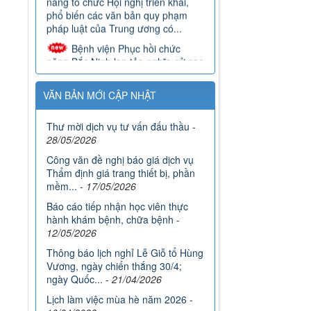
phổ biến các văn bản quy phạm
pháp luật của Trung ương có...
Bệnh viện Phục hồi chức
năng Bắc Ninh lan tỏa nghĩa cử cao
đẹp hưởng ứng chiến dịch “Những
giọt máu hồng - Hè ”năm 2026
Đoàn viên Bệnh viện Phục hồi
VĂN BẢN MỚI CẬP NHẬT
chức năng Bắc Ninh đạt giải cuộc
thi viết “Bữa cơm gia đình”
Thư mời dịch vụ tư vấn đấu thầu
-
28/05/2026
Công văn đề nghị báo giá dịch vụ
Thẩm định giá trang thiết bị, phần
mềm...
-
17/05/2026
Báo cáo tiếp nhận học viên thực
hành khám bệnh, chữa bệnh
-
12/05/2026
Thông báo lịch nghỉ Lễ Giỗ tổ Hùng
Vương, ngày chiến thắng 30/4;
ngày Quốc...
-
21/04/2026
Lịch làm việc mùa hè năm 2026
-