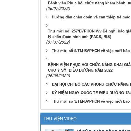
Bệnh viện Phục hồi chức năng khám bệnh, tư
(26/07/2022)
Hướng dẫn chẩn đoán và can thiệp trẻ mắc 
Thư mời số: 257/BVPHCN V/v Đề nghị báo giá
lý chẩn đoán hình ảnh (PACS, RIS)
(07/07/2022)
Thư mời số 5/TM-BVPHCN về việc mời báo gi
BỆNH VIỆN PHỤC HỒI CHỨC NĂNG KHAI GIẢ
CHO Y SỸ, ĐIỀU DƯỠNG NĂM 2022
(26/05/2022)
ĐẠI HỘI CHI BỘ CÁC PHÒNG CHỨC NĂNG L
KỶ NIỆM NGÀY QUỐC TẾ ĐIỀU DƯỠNG 12/5
Thư mời số 3/TM-BVPHCN về việc mời báo g
THƯ VIỆN VIDEO