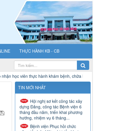
NLINE
THỰC HÀNH KB - CB
Bệnh viện Phục hồi chức
năng Bắc Ninh Trao quà tri ân bệnh
iên thực hành khám bệnh, chữa bệnh
Danh sách hoàn thành th
nhân là thương, bệnh binh và thân
nhân liệt sĩ đang nằm điều...
TIN MỚI NHẤT
Hội nghị sơ kết công tác xây
dựng Đảng, công tác Bệnh viện 6
tháng đầu năm, triển khai phương
hướng, nhiệm vụ 6 tháng...
Bệnh viện Phục hồi chức
năng tổ chức Hội nghị triển khai,