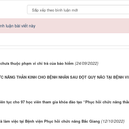
h luận bài viết này
(24/09/2022)
 chưa thuộc phạm vi chi trả của bảo hiểm
ỨC NĂNG THẦN KINH CHO BỆNH NHÂN SAU ĐỘT QUỴ NÃO TẠI BỆNH V
liên tục cho 97 học viên tham gia khóa đào tạo “Phục hồi chức năng thầ
(12/10/2022)
và làm việc tại Bệnh viện Phục hồi chức năng Bắc Giang