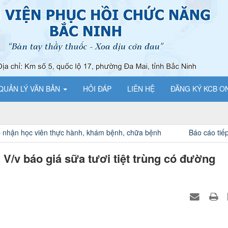
QUẢN LÝ VĂN BẢN
HỎI ĐÁP
LIÊN HỆ
ĐĂNG KÝ KCB O
iên thực hành, khám bệnh, chữa bệnh
Báo cáo tiếp nhận học v
v báo giá sữa tươi tiệt trùng có đường