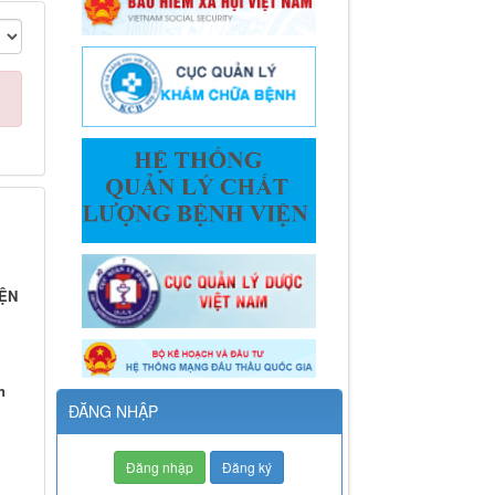
IỆN
n
ĐĂNG NHẬP
Đăng nhập
Đăng ký