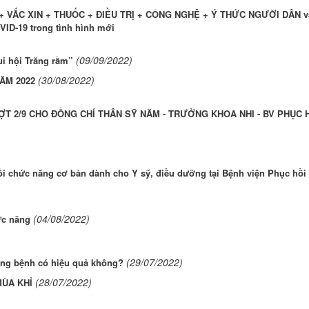
 + VẮC XIN + THUỐC + ĐIỀU TRỊ + CÔNG NGHỆ + Ý THỨC NGƯỜI DÂN v
VID-19 trong tình hình mới
(09/09/2022)
ui hội Trăng rằm”
(30/08/2022)
ĂM 2022
ỢT 2/9 CHO ĐỒNG CHÍ THÂN SỸ NĂM - TRƯỞNG KHOA NHI - BV PHỤC 
 hồi chức năng cơ bản dành cho Y sỹ, điều dưỡng tại Bệnh viện Phục hồi
(04/08/2022)
ức năng
(29/07/2022)
òng bệnh có hiệu quả không?
(28/07/2022)
ÙA KHỈ