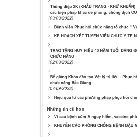
Thông điệp 2K (KHẨU TRANG - KHỬ KHUẨN)
các biện pháp khác để phòng, chống dịch CO
(09/09/2022)
Bệnh viện Phục hồi chức năng tổ chức “ V
KẾ HOẠCH XÉT TUYỂN VIÊN CHỨC Y TẾ N
TRAO TẶNG HUY HIỆU 40 NĂM TUỔI ĐẢNG Đ
CHỨC NĂNG
(02/09/2022)
Bế giảng Khóa đào tạo Vật lý trị liệu - Phục
chức năng Bắc Giang
(07/09/2022)
Hiệu quả từ các phương pháp phục hồi ch
Những tin cũ hơn
Vì sao bệnh cúm A nguy hiểm, vaccine ph
KHUYẾN CÁO PHÒNG CHỐNG BỆNH ĐẬU M