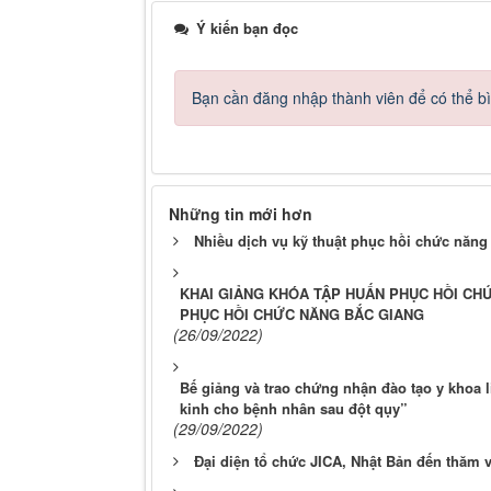
Ý kiến bạn đọc
Bạn cần đăng nhập thành viên để có thể bìn
Những tin mới hơn
Nhiều dịch vụ kỹ thuật phục hồi chức năng
KHAI GIẢNG KHÓA TẬP HUẤN PHỤC HỒI CH
PHỤC HỒI CHỨC NĂNG BẮC GIANG
(26/09/2022)
Bế giảng và trao chứng nhận đào tạo y khoa 
kinh cho bệnh nhân sau đột qụy”
(29/09/2022)
Đại diện tổ chức JICA, Nhật Bản đến thăm 