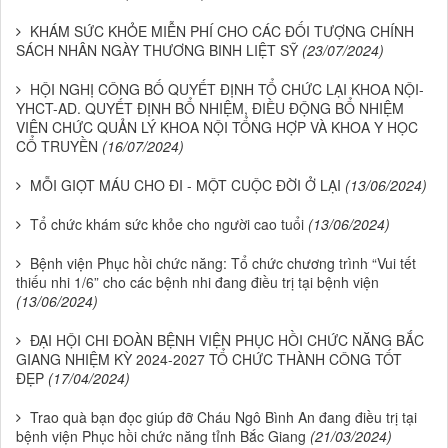
KHÁM SỨC KHỎE MIỄN PHÍ CHO CÁC ĐỐI TƯỢNG CHÍNH
SÁCH NHÂN NGÀY THƯƠNG BINH LIỆT SỸ
(23/07/2024)
HỘI NGHỊ CÔNG BỐ QUYẾT ĐỊNH TỔ CHỨC LẠI KHOA NỘI-
YHCT-AD. QUYẾT ĐỊNH BỔ NHIỆM, ĐIỀU ĐỘNG BỔ NHIỆM
VIÊN CHỨC QUẢN LÝ KHOA NỘI TỔNG HỢP VÀ KHOA Y HỌC
CỔ TRUYỀN
(16/07/2024)
MỖI GIỌT MÁU CHO ĐI - MỘT CUỘC ĐỜI Ở LẠI
(13/06/2024)
Tổ chức khám sức khỏe cho người cao tuổi
(13/06/2024)
Bệnh viện Phục hồi chức năng: Tổ chức chương trình “Vui tết
thiếu nhi 1/6” cho các bệnh nhi đang điều trị tại bệnh viện
(13/06/2024)
ĐẠI HỘI CHI ĐOÀN BỆNH VIỆN PHỤC HỒI CHỨC NĂNG BẮC
GIANG NHIỆM KỲ 2024-2027 TỔ CHỨC THÀNH CÔNG TỐT
ĐẸP
(17/04/2024)
Trao quà bạn đọc giúp đỡ Cháu Ngô Bình An đang điều trị tại
bệnh viện Phục hồi chức năng tỉnh Bắc Giang
(21/03/2024)