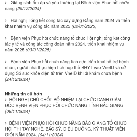
Giáng sinh ấm áp và yêu thương tại Bệnh viện Phục hồi chức
năng
(25/12/2024)
Hội nghị Tổng kết công tác xây dựng Đảng năm 2024 và triển
khai nhiệm vụ công tác năm 2025
(02/01/2025)
Bệnh viện Phục hồi chức năng tổ chức Hội nghị tổng kết công
tác y tế và công tác công đoàn năm 2024, triển khai nhiệm vụ
năm 2025
(03/01/2025)
Bệnh viện Phục hồi chức năng tích cực triển khai hỗ trợ bệnh
nhân, người nhà thực hiện tích hợp thẻ BHYT vào VneID và sử
dụng Sổ sức khỏe điện tử trên VneID khi đi khám chữa bệnh
(24/12/2024)
Những tin cũ hơn
HỘI NGHỊ CHỦ CHỐT BỔ NHIỆM LẠI CHỨC DANH GIÁM
ĐỐC BỆNH VIỆN PHỤC HỒI CHỨC NĂNG TỈNH BẮC GIANG
(08/11/2024)
BỆNH VIỆN PHỤC HỒI CHỨC NĂNG BẮC GIANG TỔ CHỨC
HỘI THI TAY NGHỀ, BÁC SỸ, ĐIỀU DƯỠNG, KỸ THUẬT VIÊN
GIỎI NĂM 2024.
(04/11/2024)