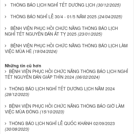
THÔNG BÁO LỊCH NGHỈ TẾT DƯƠNG LỊCH
(30/12/2025)
THÔNG BÁO NGHỈ LỄ 30/4 - 01/5 NĂM 2025
(24/04/2025)
BỆNH VIỆN PHỤC HỒI CHỨC NĂNG THÔNG BÁO LỊCH
NGHỈ TẾT NGUYÊN ĐÁN ẤT TỴ 2025
(23/01/2025)
BỆNH VIỆN PHỤC HỒI CHỨC NĂNG THÔNG BÁO LỊCH LÀM
VIỆC MÙA HÈ
(19/04/2024)
Những tin cũ hơn
BỆNH VIỆN PHỤC HỒI CHỨC NĂNG THÔNG BÁO LỊCH NGHỈ
TẾT NGUYÊN ĐÁN GIÁP THÌN 2024
(06/02/2024)
THÔNG BÁO LỊCH NGHỈ TẾT DƯƠNG LỊCH NĂM 2024
(28/12/2023)
BỆNH VIỆN PHỤC HỒI CHỨC NĂNG THÔNG BÁO GIỜ LÀM
VIỆC MÙA ĐÔNG
(15/10/2023)
THÔNG BÁO LỊCH NGHỈ LỄ QUỐC KHÁNH 02/09/2023
(30/08/2023)