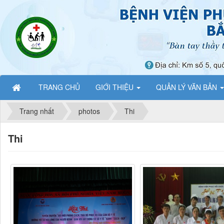
TRANG CHỦ
GIỚI THIỆU
QUẢN LÝ VĂN BẢN
Trang nhất
photos
Thi
Thi